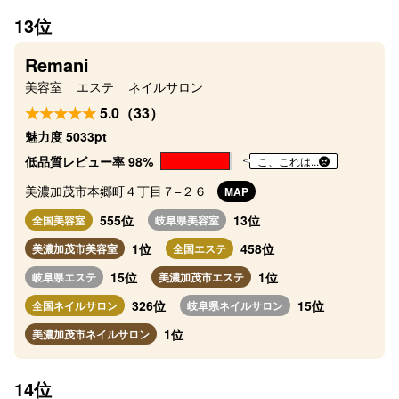
13位
Remani
美容室
エステ
ネイルサロン
5.0（33）
魅力度 5033pt
低品質レビュー率 98%
こ、これは...
美濃加茂市本郷町４丁目７−２６
MAP
555位
13位
全国美容室
岐阜県美容室
1位
458位
美濃加茂市美容室
全国エステ
15位
1位
岐阜県エステ
美濃加茂市エステ
326位
15位
全国ネイルサロン
岐阜県ネイルサロン
1位
美濃加茂市ネイルサロン
14位