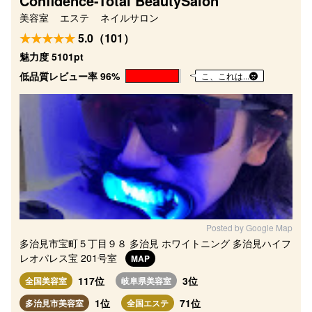
Confidence-Total BeautySalon
美容室
エステ
ネイルサロン
5.0（101）
魅力度 5101pt
低品質レビュー率 96%
こ、これは...
Posted by Google Map
多治見市宝町５丁目９８ 多治見 ホワイトニング 多治見ハイフ
レオパレス宝 201号室
MAP
117位
3位
全国美容室
岐阜県美容室
1位
71位
多治見市美容室
全国エステ