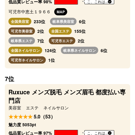
低品質レビュー率 98%
こ、これは...
可児市中恵土１９６６
MAP
233位
6位
全国美容室
岐阜県美容室
2位
155位
可児市美容室
全国エステ
7位
2位
岐阜県エステ
可児市エステ
124位
6位
全国ネイルサロン
岐阜県ネイルサロン
1位
可児市ネイルサロン
7位
Ruxuce メンズ脱毛 メンズ眉毛 都度払い専
門店
美容室
エステ
ネイルサロン
5.0（53）
魅力度 5053pt
低品質レビュー率 97%
こ、これは...