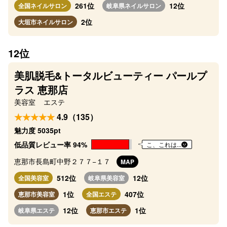
261位
12位
全国ネイルサロン
岐阜県ネイルサロン
2位
大垣市ネイルサロン
12位
美肌脱毛&トータルビューティー パールプ
ラス 恵那店
美容室
エステ
4.9（135）
魅力度 5035pt
低品質レビュー率 94%
こ、これは...
恵那市長島町中野２７７−１７
MAP
512位
12位
全国美容室
岐阜県美容室
1位
407位
恵那市美容室
全国エステ
12位
1位
岐阜県エステ
恵那市エステ