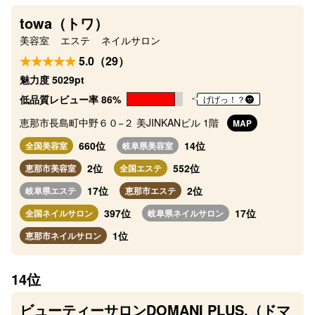
towa（トワ）
美容室
エステ
ネイルサロン
5.0（29）
魅力度 5029pt
低品質レビュー率 86%
げげっ！？
恵那市長島町中野６０−２ 美JINKANビル 1階
MAP
660位
14位
全国美容室
岐阜県美容室
2位
552位
恵那市美容室
全国エステ
17位
2位
岐阜県エステ
恵那市エステ
397位
17位
全国ネイルサロン
岐阜県ネイルサロン
1位
恵那市ネイルサロン
14位
ビューティーサロンDOMANI PLUS.（ドマ