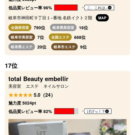
低品質レビュー率 96%
こ、これは...
岐阜市神田町９丁目１−番地 名鉄イクト２階
MAP
790位
16位
全国美容室
岐阜県美容室
7位
668位
岐阜市美容室
全国エステ
20位
9位
岐阜県エステ
岐阜市エステ
17位
total Beauty embellir
美容室
エステ
ネイルサロン
5.0（24）
魅力度 5024pt
低品質レビュー率 82%
げげっ！？