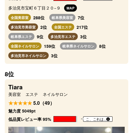
多治見市宝町６丁目２０−９
MAP
288位
7位
全国美容室
岐阜県美容室
2位
217位
多治見市美容室
全国エステ
9位
3位
岐阜県エステ
多治見市エステ
159位
8位
全国ネイルサロン
岐阜県ネイルサロン
3位
多治見市ネイルサロン
8位
Tiara
美容室
エステ
ネイルサロン
5.0（49）
魅力度 5049pt
低品質レビュー率 95%
こ、これは...