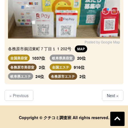
Posted by Google Map
各務原市鵜沼東町７丁目１ 1 202号
MAP
1037位
20位
全国美容室
岐阜県美容室
2位
916位
各務原市美容室
全国エステ
24位
2位
岐阜県エステ
各務原市エステ
« Previous
Next »
Copyright © クチコミ調査班 All rights reserved.