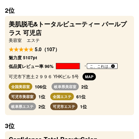
2位
美肌脱毛&トータルビューティー パールプ
ラス 可児店
美容室
エステ
5.0（107）
魅力度 5107pt
低品質レビュー率 96%
こ、これは...
可児市下恵土２９９６ YHKビル 5号
MAP
106位
2位
全国美容室
岐阜県美容室
1位
61位
可児市美容室
全国エステ
2位
1位
岐阜県エステ
可児市エステ
3位