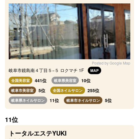
Posted by Google Map
岐阜市鏡島南４丁目５−５ ロクマチ 1F
MAP
441位
10位
全国美容室
岐阜県美容室
5位
255位
岐阜市美容室
全国ネイルサロン
11位
5位
岐阜県ネイルサロン
岐阜市ネイルサロン
11位
トータルエステYUKI