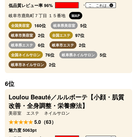
低品質レビュー率 96%
こ、これは...
岐阜市鹿島町７丁目 １５番地
MAP
160位
5位
全国美容室
岐阜県美容室
2位
97位
岐阜市美容室
全国エステ
6位
2位
岐阜県エステ
岐阜市エステ
76位
5位
全国ネイルサロン
岐阜県ネイルサロン
2位
岐阜市ネイルサロン
6位
Loulou Beauté／ルルボーテ【小顔・肌質
改善・全身調整・栄養療法】
美容室
エステ
ネイルサロン
5.0（63）
魅力度 5063pt