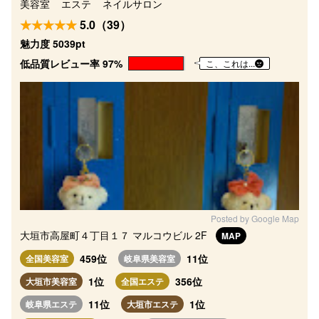
美容室
エステ
ネイルサロン
5.0（39）
魅力度 5039pt
低品質レビュー率 97%
こ、これは...
Posted by Google Map
大垣市高屋町４丁目１７ マルコウビル 2F
MAP
459位
11位
全国美容室
岐阜県美容室
1位
356位
大垣市美容室
全国エステ
11位
1位
岐阜県エステ
大垣市エステ