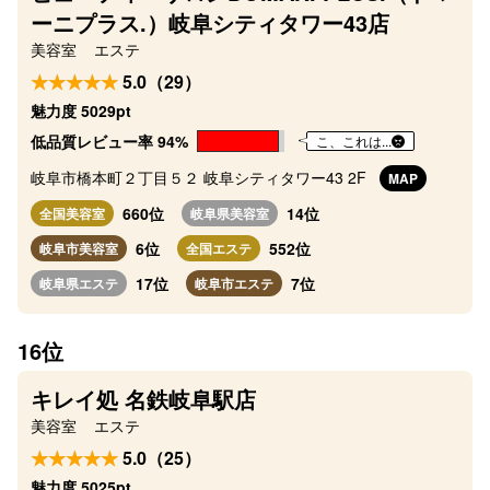
ーニプラス.）岐阜シティタワー43店
美容室
エステ
5.0（29）
魅力度 5029pt
低品質レビュー率 94%
こ、これは...
岐阜市橋本町２丁目５２ 岐阜シティタワー43 2F
MAP
660位
14位
全国美容室
岐阜県美容室
6位
552位
岐阜市美容室
全国エステ
17位
7位
岐阜県エステ
岐阜市エステ
16位
キレイ処 名鉄岐阜駅店
美容室
エステ
5.0（25）
魅力度 5025pt