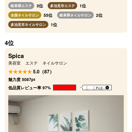
3位
1位
岐阜県エステ
多治見市エステ
55位
2位
全国ネイルサロン
岐阜県ネイルサロン
1位
多治見市ネイルサロン
4位
Spica
美容室
エステ
ネイルサロン
5.0（87）
魅力度 5087pt
低品質レビュー率 97%
こ、これは...