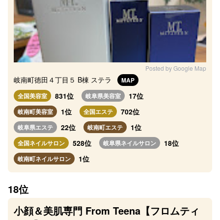
Posted by Google Map
岐南町徳田４丁目５ B棟 ステラ
MAP
831位
17位
全国美容室
岐阜県美容室
1位
702位
岐南町美容室
全国エステ
22位
1位
岐阜県エステ
岐南町エステ
528位
18位
全国ネイルサロン
岐阜県ネイルサロン
1位
岐南町ネイルサロン
18位
小顔＆美肌専門 From Teena【フロムティ