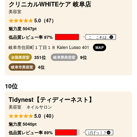
クリニカルWHITEケア 岐阜店
美容室
5.0（47）
魅力度 5047pt
低品質レビュー率 97%
こ、これは...
岐阜市住田町１丁目１８ Kalen Lusso 401
MAP
351位
9位
全国美容室
岐阜県美容室
4位
岐阜市美容室
10位
Tidynest【ティディーネスト】
美容室
ネイルサロン
5.0（40）
魅力度 5040pt
低品質レビュー率 89%
げげっ！？