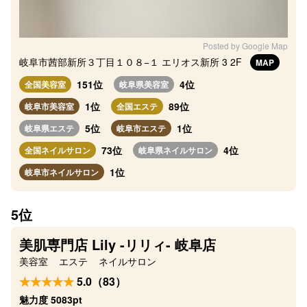
Posted by Google Map
岐阜市茜部新所３丁目１０８−１ エリオス新所 3 2F
MAP
151位
4位
全国美容室
岐阜県美容室
1位
89位
岐阜市美容室
全国エステ
5位
1位
岐阜県エステ
岐阜市エステ
73位
4位
全国ネイルサロン
岐阜県ネイルサロン
1位
岐阜市ネイルサロン
5位
美肌専門店 Lily -リリィ- 岐阜店
美容室
エステ
ネイルサロン
5.0（83）
魅力度 5083pt