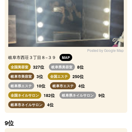
Posted by Google Map
岐阜市西荘３丁目８−３９
MAP
327位
8位
全国美容室
岐阜県美容室
3位
250位
岐阜市美容室
全国エステ
10位
4位
岐阜県エステ
岐阜市エステ
182位
9位
全国ネイルサロン
岐阜県ネイルサロン
4位
岐阜市ネイルサロン
9位