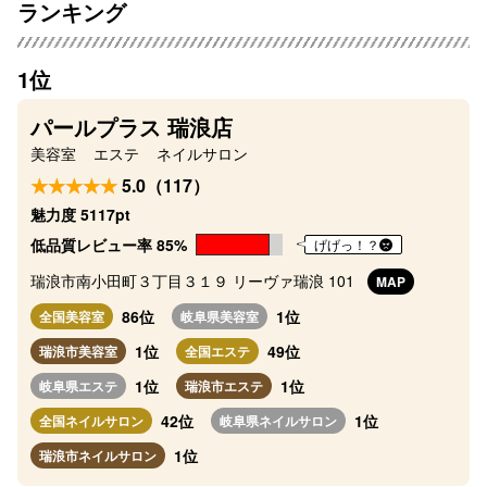
ランキング
1位
パールプラス 瑞浪店
美容室
エステ
ネイルサロン
5.0（117）
魅力度 5117pt
低品質レビュー率 85%
げげっ！？
瑞浪市南小田町３丁目３１９ リーヴァ瑞浪 101
MAP
86位
1位
全国美容室
岐阜県美容室
1位
49位
瑞浪市美容室
全国エステ
1位
1位
岐阜県エステ
瑞浪市エステ
42位
1位
全国ネイルサロン
岐阜県ネイルサロン
1位
瑞浪市ネイルサロン