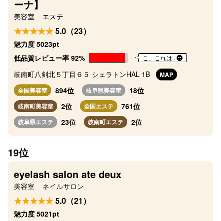
ーナ】
美容室
エステ
5.0（23）
魅力度 5023pt
低品質レビュー率 92%
こ、これは...
岐南町八剣北５丁目６５ シェラトンHAL 1B
MAP
894位
18位
全国美容室
岐阜県美容室
2位
761位
岐南町美容室
全国エステ
23位
2位
岐阜県エステ
岐南町エステ
19位
eyelash salon ate deux
美容室
ネイルサロン
5.0（21）
魅力度 5021pt