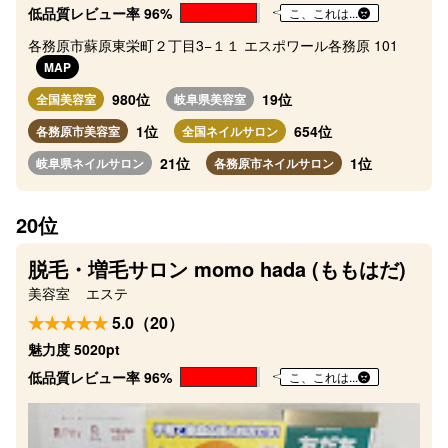
低品質レビュー率 96%
こ、これは...
各務原市蘇原東栄町２丁目3−１１ エスポワール各務原 101
MAP
980位
19位
全国美容室
岐阜県美容室
1位
654位
各務原市美容室
全国ネイルサロン
21位
1位
岐阜県ネイルサロン
各務原市ネイルサロン
20位
脱毛・増毛サロン momo hada (ももはだ)
美容室
エステ
5.0（20）
魅力度 5020pt
低品質レビュー率 96%
こ、これは...