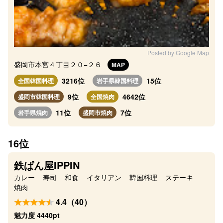
Posted by Google Map
盛岡市本宮４丁目２０−２６
MAP
3216位
15位
全国韓国料理
岩手県韓国料理
9位
4642位
盛岡市韓国料理
全国焼肉
11位
7位
岩手県焼肉
盛岡市焼肉
16位
鉄ぱん屋IPPIN
カレー
寿司
和食
イタリアン
韓国料理
ステーキ
焼肉
4.4（40）
魅力度 4440pt