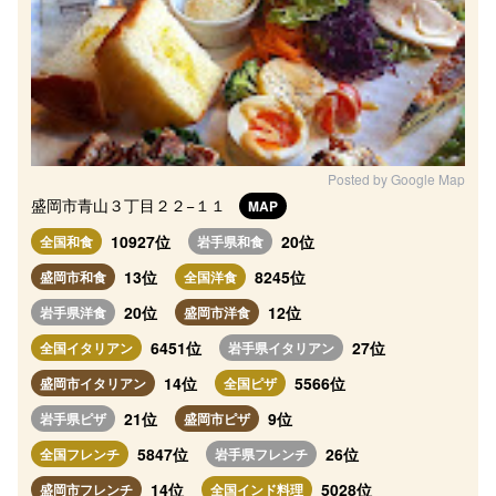
Posted by Google Map
盛岡市青山３丁目２２−１１
MAP
10927位
20位
全国和食
岩手県和食
13位
8245位
盛岡市和食
全国洋食
20位
12位
岩手県洋食
盛岡市洋食
6451位
27位
全国イタリアン
岩手県イタリアン
14位
5566位
盛岡市イタリアン
全国ピザ
21位
9位
岩手県ピザ
盛岡市ピザ
5847位
26位
全国フレンチ
岩手県フレンチ
14位
5028位
盛岡市フレンチ
全国インド料理