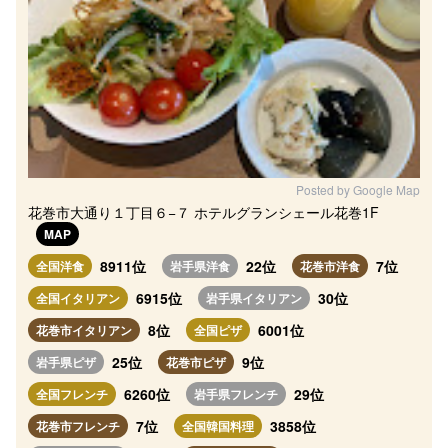
Posted by Google Map
花巻市大通り１丁目６−７ ホテルグランシェール花巻1F
MAP
8911位
22位
7位
全国洋食
岩手県洋食
花巻市洋食
6915位
30位
全国イタリアン
岩手県イタリアン
8位
6001位
花巻市イタリアン
全国ピザ
25位
9位
岩手県ピザ
花巻市ピザ
6260位
29位
全国フレンチ
岩手県フレンチ
7位
3858位
花巻市フレンチ
全国韓国料理