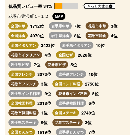
低品質レビュー率 34%
きっと大丈夫
花巻市豊沢町１−１２
MAP
1712位
7位
3位
全国中華
岩手県中華
花巻市中華
4070位
8位
4位
全国洋食
岩手県洋食
花巻市洋食
3423位
10位
全国イタリアン
岩手県イタリアン
4位
2828位
花巻市イタリアン
全国ピザ
7位
5位
岩手県ピザ
花巻市ピザ
3073位
10位
全国フレンチ
岩手県フレンチ
3位
2750位
花巻市フレンチ
全国インド料理
9位
5位
岩手県インド料理
花巻市インド料理
2018位
6位
全国韓国料理
岩手県韓国料理
1位
2748位
花巻市韓国料理
全国ステーキ
9位
3位
岩手県ステーキ
花巻市ステーキ
1619位
7位
全国とんかつ
岩手県とんかつ