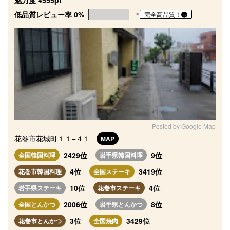
魅力度 4555pt
低品質レビュー率 0%
完全高品質！
Posted by Google Map
花巻市花城町１１−４１
MAP
2429位
9位
全国韓国料理
岩手県韓国料理
4位
3419位
花巻市韓国料理
全国ステーキ
10位
4位
岩手県ステーキ
花巻市ステーキ
2006位
8位
全国とんかつ
岩手県とんかつ
3位
3429位
花巻市とんかつ
全国焼肉