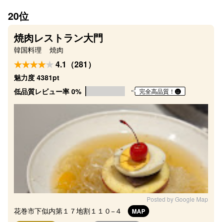
20位
焼肉レストラン大門
韓国料理
焼肉
4.1（281）
魅力度 4381pt
低品質レビュー率 0%
完全高品質！
Posted by Google Map
花巻市下似内第１７地割１１０−４
MAP