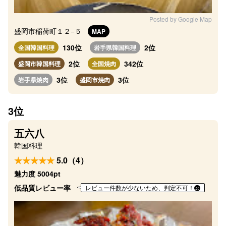
Posted by Google Map
盛岡市稲荷町１２−５
MAP
130位
2位
全国韓国料理
岩手県韓国料理
2位
342位
盛岡市韓国料理
全国焼肉
3位
3位
岩手県焼肉
盛岡市焼肉
3位
五六八
韓国料理
5.0（4）
魅力度 5004pt
低品質レビュー率
レビュー件数が少ないため、判定不可！