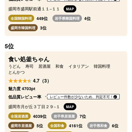
盛岡市盛岡駅前通１１−１１
MAP
449位
4位
全国韓国料理
岩手県韓国料理
3位
盛岡市韓国料理
5位
食い処釜ちゃん
うどん
寿司
居酒屋
和食
イタリアン
韓国料理
とんかつ
4.7（3）
魅力度 4703pt
低品質レビュー率
レビュー件数が少ないため、判定不可！
盛岡市月が丘３丁目２９−１
MAP
4039位
7位
全国居酒屋
岩手県居酒屋
5位
4161位
6位
盛岡市居酒屋
全国和食
岩手県和食