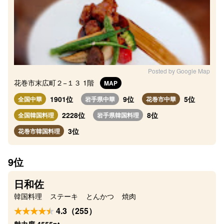
Posted by Google Map
花巻市末広町２−１３ 1階
MAP
1901位
9位
5位
全国中華
岩手県中華
花巻市中華
2228位
8位
全国韓国料理
岩手県韓国料理
3位
花巻市韓国料理
9位
日和佐
韓国料理
ステーキ
とんかつ
焼肉
4.3（255）