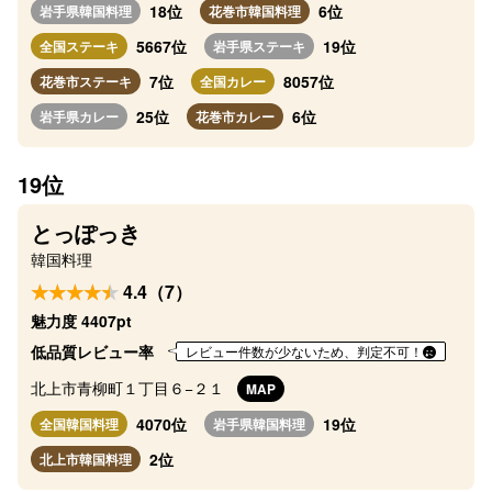
18位
6位
岩手県韓国料理
花巻市韓国料理
5667位
19位
全国ステーキ
岩手県ステーキ
7位
8057位
花巻市ステーキ
全国カレー
25位
6位
岩手県カレー
花巻市カレー
19位
とっぽっき
韓国料理
4.4（7）
魅力度 4407pt
低品質レビュー率
レビュー件数が少ないため、判定不可！
北上市青柳町１丁目６−２１
MAP
4070位
19位
全国韓国料理
岩手県韓国料理
2位
北上市韓国料理