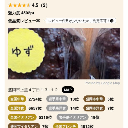
4.5（2）
魅力度 4502pt
低品質レビュー率
レビュー件数が少ないため、判定不可！
Posted by Google Map
盛岡市上堂４丁目１３−１２
MAP
2724位
13位
5位
全国中華
岩手県中華
盛岡市中華
6657位
14位
7位
全国洋食
岩手県洋食
盛岡市洋食
5316位
19位
全国イタリアン
岩手県イタリアン
7位
4812位
盛岡市イタリアン
全国フレンチ