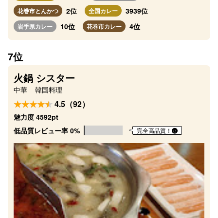
2位
3939位
花巻市とんかつ
全国カレー
10位
4位
岩手県カレー
花巻市カレー
7位
火鍋 シスター
中華
韓国料理
4.5（92）
魅力度 4592pt
低品質レビュー率 0%
完全高品質！