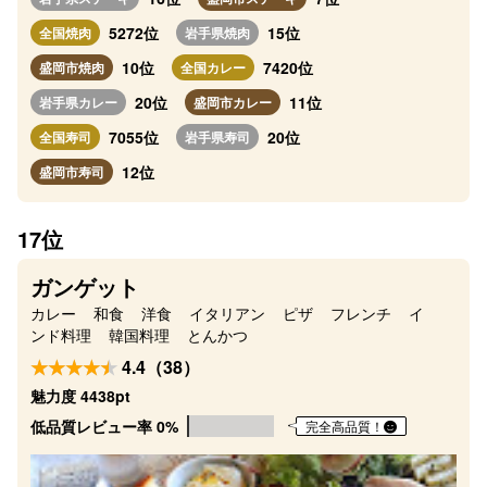
5272位
15位
全国焼肉
岩手県焼肉
10位
7420位
盛岡市焼肉
全国カレー
20位
11位
岩手県カレー
盛岡市カレー
7055位
20位
全国寿司
岩手県寿司
12位
盛岡市寿司
17位
ガンゲット
カレー
和食
洋食
イタリアン
ピザ
フレンチ
イ
ンド料理
韓国料理
とんかつ
4.4（38）
魅力度 4438pt
低品質レビュー率 0%
完全高品質！