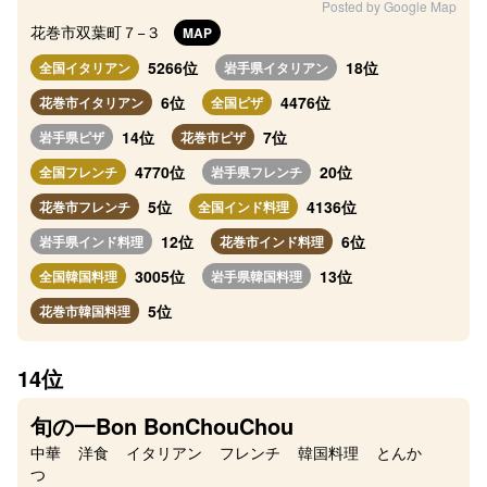
Posted by Google Map
花巻市双葉町７−３
MAP
5266位
18位
全国イタリアン
岩手県イタリアン
6位
4476位
花巻市イタリアン
全国ピザ
14位
7位
岩手県ピザ
花巻市ピザ
4770位
20位
全国フレンチ
岩手県フレンチ
5位
4136位
花巻市フレンチ
全国インド料理
12位
6位
岩手県インド料理
花巻市インド料理
3005位
13位
全国韓国料理
岩手県韓国料理
5位
花巻市韓国料理
14位
旬の一Bon BonChouChou
中華
洋食
イタリアン
フレンチ
韓国料理
とんか
つ