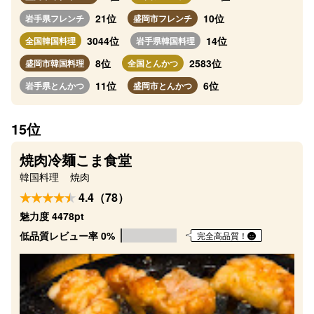
21位
10位
岩手県フレンチ
盛岡市フレンチ
3044位
14位
全国韓国料理
岩手県韓国料理
8位
2583位
盛岡市韓国料理
全国とんかつ
11位
6位
岩手県とんかつ
盛岡市とんかつ
15位
焼肉冷麺こま食堂
韓国料理
焼肉
4.4（78）
魅力度 4478pt
低品質レビュー率 0%
完全高品質！