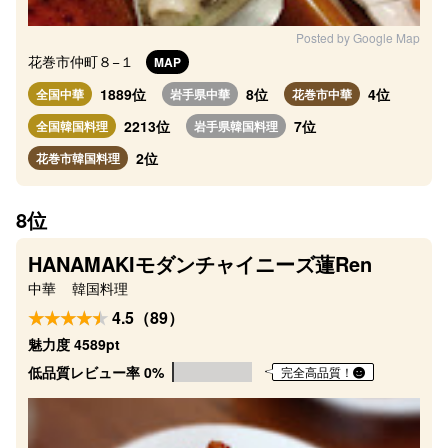
Posted by Google Map
花巻市仲町８−１
MAP
1889位
8位
4位
全国中華
岩手県中華
花巻市中華
2213位
7位
全国韓国料理
岩手県韓国料理
2位
花巻市韓国料理
8位
HANAMAKIモダンチャイニーズ蓮Ren
中華
韓国料理
4.5（89）
魅力度 4589pt
低品質レビュー率 0%
完全高品質！