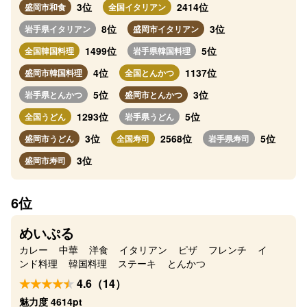
3位
2414位
盛岡市和食
全国イタリアン
8位
3位
岩手県イタリアン
盛岡市イタリアン
1499位
5位
全国韓国料理
岩手県韓国料理
4位
1137位
盛岡市韓国料理
全国とんかつ
5位
3位
岩手県とんかつ
盛岡市とんかつ
1293位
5位
全国うどん
岩手県うどん
3位
2568位
5位
盛岡市うどん
全国寿司
岩手県寿司
3位
盛岡市寿司
6位
めいぷる
カレー
中華
洋食
イタリアン
ピザ
フレンチ
イ
ンド料理
韓国料理
ステーキ
とんかつ
4.6（14）
魅力度 4614pt