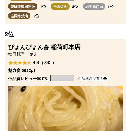
1位
8位
1位
盛岡市韓国料理
全国焼肉
岩手県焼肉
1位
盛岡市焼肉
2位
ぴょんぴょん舎 稲荷町本店
韓国料理
焼肉
4.3（732）
魅力度 5032pt
低品質レビュー率 0%
完全高品質！