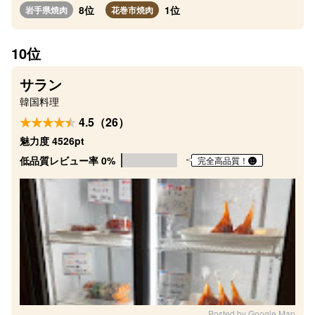
8位
1位
岩手県焼肉
花巻市焼肉
10位
サラン
韓国料理
4.5（26）
魅力度 4526pt
低品質レビュー率 0%
完全高品質！
Posted by Google Map