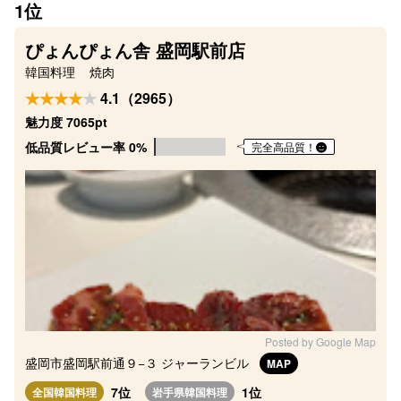
1位
ぴょんぴょん舎 盛岡駅前店
韓国料理
焼肉
4.1（2965）
魅力度 7065pt
低品質レビュー率 0%
完全高品質！
Posted by Google Map
盛岡市盛岡駅前通９−３ ジャーランビル
MAP
7位
1位
全国韓国料理
岩手県韓国料理