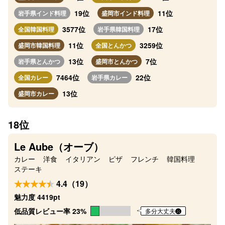
19位
11位
岩手県インド料理
盛岡市インド料理
3577位
17位
全国韓国料理
岩手県韓国料理
11位
3259位
盛岡市韓国料理
全国とんかつ
13位
7位
岩手県とんかつ
盛岡市とんかつ
7464位
22位
全国カレー
岩手県カレー
13位
盛岡市カレー
18位
Le Aube（オーブ）
カレー
洋食
イタリアン
ピザ
フレンチ
韓国料理
ステーキ
4.4（19）
魅力度 4419pt
低品質レビュー率 23%
多分大丈夫