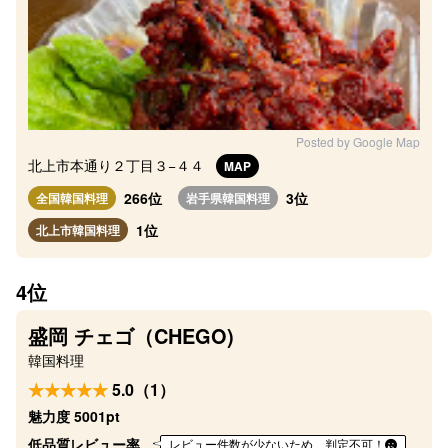
Posted by Google Map
北上市本通り２丁目３−４４
MAP
266位
3位
全国韓国料理
岩手県韓国料理
1位
北上市韓国料理
4位
盛岡 チェゴ（CHEGO)
韓国料理
5.0（1）
魅力度 5001pt
低品質レビュー率
レビュー件数が少ないため、判定不可！