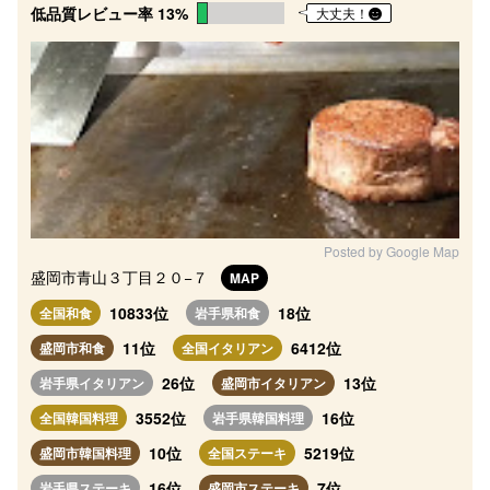
低品質レビュー率 13%
大丈夫！
Posted by Google Map
盛岡市青山３丁目２０−７
MAP
10833位
18位
全国和食
岩手県和食
11位
6412位
盛岡市和食
全国イタリアン
26位
13位
岩手県イタリアン
盛岡市イタリアン
3552位
16位
全国韓国料理
岩手県韓国料理
10位
5219位
盛岡市韓国料理
全国ステーキ
16位
7位
岩手県ステーキ
盛岡市ステーキ