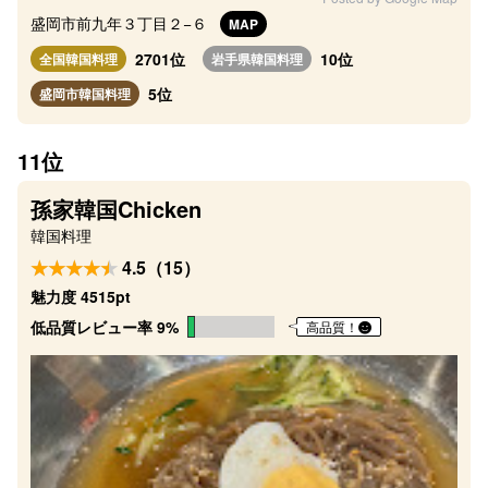
盛岡市前九年３丁目２−６
MAP
2701位
10位
全国韓国料理
岩手県韓国料理
5位
盛岡市韓国料理
11位
孫家韓国Chicken
韓国料理
4.5（15）
魅力度 4515pt
低品質レビュー率 9%
高品質！