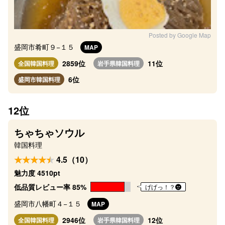
Posted by Google Map
盛岡市肴町９−１５
MAP
2859位
11位
全国韓国料理
岩手県韓国料理
6位
盛岡市韓国料理
12位
ちゃちゃソウル
韓国料理
4.5（10）
魅力度 4510pt
低品質レビュー率 85%
げげっ！？
盛岡市八幡町４−１５
MAP
2946位
12位
全国韓国料理
岩手県韓国料理