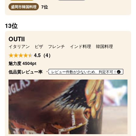
7位
盛岡市韓国料理
13位
OUTII
イタリアン
ピザ
フレンチ
インド料理
韓国料理
4.5（4）
魅力度 4504pt
低品質レビュー率
レビュー件数が少ないため、判定不可！