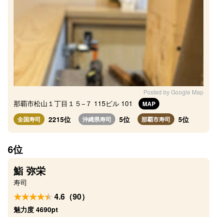
Posted by Google Map
那覇市松山１丁目１５−７ 115ビル 101
MAP
2215位
5位
5位
全国寿司
沖縄県寿司
那覇市寿司
6位
鮨 弥栄
寿司
4.6（90）
魅力度 4690pt