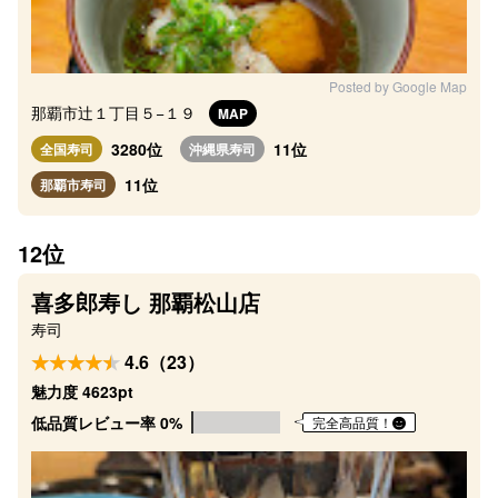
Posted by Google Map
那覇市辻１丁目５−１９
MAP
3280位
11位
全国寿司
沖縄県寿司
11位
那覇市寿司
12位
喜多郎寿し 那覇松山店
寿司
4.6（23）
魅力度 4623pt
低品質レビュー率 0%
完全高品質！