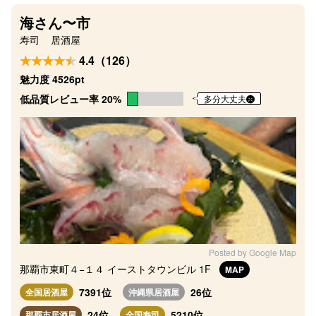
海さん〜市
寿司
居酒屋
4.4（126）
魅力度 4526pt
低品質レビュー率 20%
多分大丈夫
Posted by Google Map
那覇市東町４−１４ イーストタウンビル 1F
MAP
7391位
26位
全国居酒屋
沖縄県居酒屋
24位
5210位
那覇市居酒屋
全国寿司