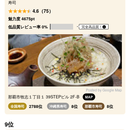
寿司
4.6（75）
魅力度 4675pt
低品質レビュー率 0%
完全高品質！
Posted by Google Map
那覇市牧志１丁目１ 39STEPビル 2F-B
MAP
2788位
8位
8位
全国寿司
沖縄県寿司
那覇市寿司
9位