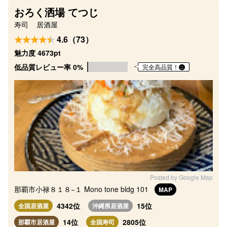
おろく洒場 てつじ
寿司
居酒屋
4.6（73）
魅力度 4673pt
低品質レビュー率 0%
完全高品質！
Posted by Google Map
那覇市小禄８１８−１ Mono tone bldg 101
MAP
4342位
15位
全国居酒屋
沖縄県居酒屋
14位
2805位
那覇市居酒屋
全国寿司