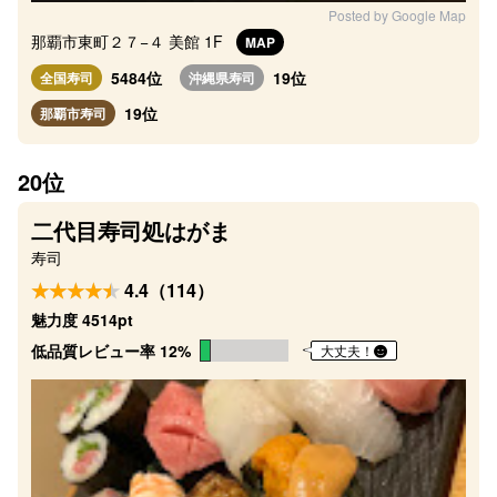
Posted by Google Map
那覇市東町２７−４ 美館 1F
MAP
5484位
19位
全国寿司
沖縄県寿司
19位
那覇市寿司
20位
二代目寿司処はがま
寿司
4.4（114）
魅力度 4514pt
低品質レビュー率 12%
大丈夫！