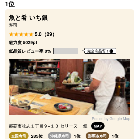
1位
魚と肴 いち銀
寿司
5.0（29）
魅力度 5029pt
低品質レビュー率 0%
完全高品質！
Posted by Google Map
那覇市牧志１丁目９−１３ セリーヌ 一銀
MAP
285位
1位
1位
全国寿司
沖縄県寿司
那覇市寿司