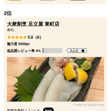
2位
大衆割烹 足立屋 東町店
寿司
5.0（6）
魅力度 5006pt
低品質レビュー率 4%
高品質！
Posted by Google Map
那覇市東町１１−１６
MAP