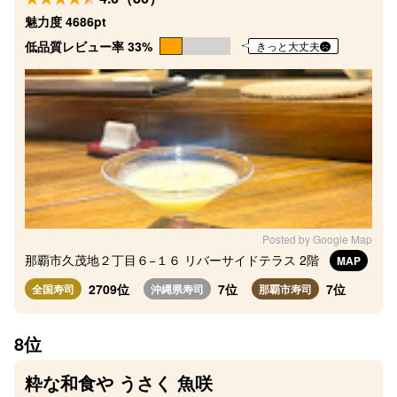
魅力度 4686pt
低品質レビュー率 33%
きっと大丈夫
Posted by Google Map
那覇市久茂地２丁目６−１６ リバーサイドテラス 2階
MAP
2709位
7位
7位
全国寿司
沖縄県寿司
那覇市寿司
8位
粋な和食や うさく 魚咲