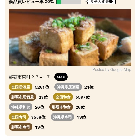
低品質レビュー率 20%
多分大丈夫
Posted by Google Map
那覇市東町２７−１７
MAP
5261位
24位
全国居酒屋
沖縄県居酒屋
23位
5587位
那覇市居酒屋
全国和食
26位
26位
沖縄県和食
那覇市和食
3558位
13位
全国寿司
沖縄県寿司
13位
那覇市寿司