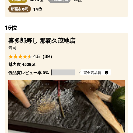
14位
那覇市寿司
15位
喜多郎寿し 那覇久茂地店
寿司
4.5（39）
魅力度 4539pt
低品質レビュー率 0%
完全高品質！