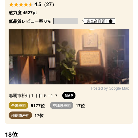
4.5（27）
魅力度 4527pt
低品質レビュー率 0%
完全高品質！
Posted by Google Map
那覇市松山１丁目６−１７
MAP
5177位
17位
全国寿司
沖縄県寿司
17位
那覇市寿司
18位