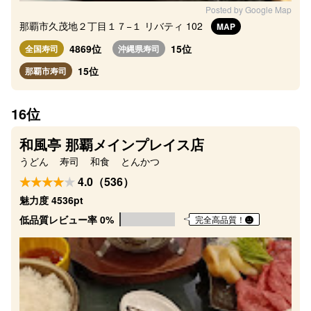
Posted by Google Map
那覇市久茂地２丁目１７−１ リバティ 102
MAP
4869位
15位
全国寿司
沖縄県寿司
15位
那覇市寿司
16位
和風亭 那覇メインプレイス店
うどん
寿司
和食
とんかつ
4.0（536）
魅力度 4536pt
低品質レビュー率 0%
完全高品質！