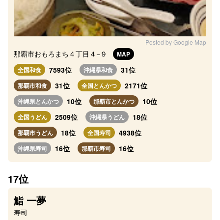
Posted by Google Map
那覇市おもろまち４丁目４−９
MAP
7593位
31位
全国和食
沖縄県和食
31位
2171位
那覇市和食
全国とんかつ
10位
10位
沖縄県とんかつ
那覇市とんかつ
2509位
18位
全国うどん
沖縄県うどん
18位
4938位
那覇市うどん
全国寿司
16位
16位
沖縄県寿司
那覇市寿司
17位
鮨 一夢
寿司