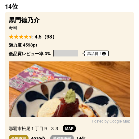
14位
黒門徳乃介
寿司
4.5（98）
魅力度 4598pt
低品質レビュー率 3%
高品質！
Posted by Google Map
那覇市松尾１丁目９−３３
MAP
4019位
14位
全国寿司
沖縄県寿司