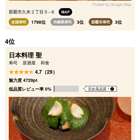
Posted by Google Map
那覇市久米２丁目５−６
MAP
1798位
3位
3位
全国寿司
沖縄県寿司
那覇市寿司
4位
日本料理 聖
寿司
居酒屋
和食
4.7（29）
魅力度 4729pt
低品質レビュー率 0%
完全高品質！