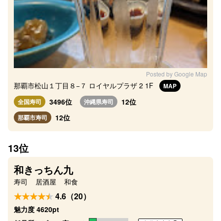
Posted by Google Map
那覇市松山１丁目８−７ ロイヤルプラザ 2 1F
MAP
3496位
12位
全国寿司
沖縄県寿司
12位
那覇市寿司
13位
和きっちん九
寿司
居酒屋
和食
4.6（20）
魅力度 4620pt