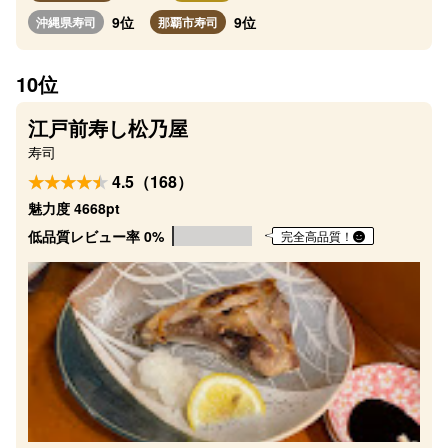
9位
9位
沖縄県寿司
那覇市寿司
10位
江戸前寿し松乃屋
寿司
4.5（168）
魅力度 4668pt
低品質レビュー率 0%
完全高品質！