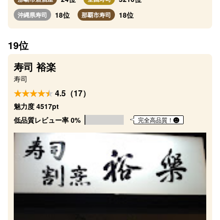
18位
18位
沖縄県寿司
那覇市寿司
19位
寿司 裕楽
寿司
4.5（17）
魅力度 4517pt
低品質レビュー率 0%
完全高品質！