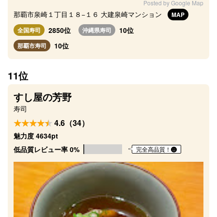
Posted by Google Map
那覇市泉崎１丁目１８−１６ 大建泉崎マンション
MAP
2850位
10位
全国寿司
沖縄県寿司
10位
那覇市寿司
11位
すし屋の芳野
寿司
4.6（34）
魅力度 4634pt
低品質レビュー率 0%
完全高品質！