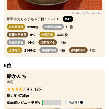
Posted by Google Map
那覇市おもろまち４丁目１６−１８
MAP
3280位
10位
全国居酒屋
沖縄県居酒屋
9位
3361位
那覇市居酒屋
全国和食
14位
14位
沖縄県和食
那覇市和食
2146位
4位
4位
全国寿司
沖縄県寿司
那覇市寿司
5位
鮨かんち
寿司
4.7（25）
魅力度 4725pt
低品質レビュー率 6%
高品質！