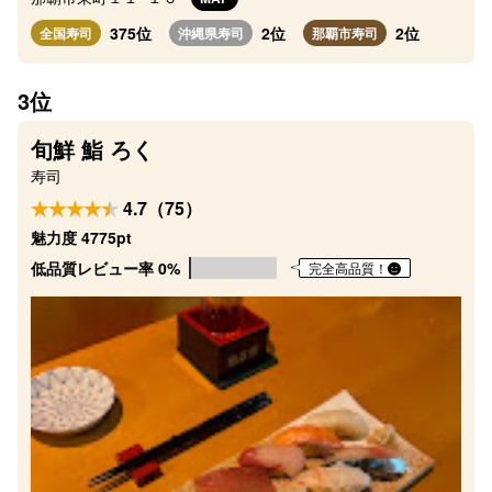
375位
2位
2位
全国寿司
沖縄県寿司
那覇市寿司
3位
旬鮮 鮨 ろく
寿司
4.7（75）
魅力度 4775pt
低品質レビュー率 0%
完全高品質！