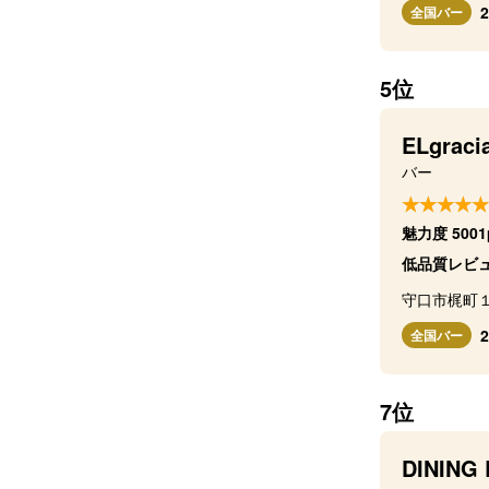
全国バー
5位
ELgraci
バー
魅力度 5001
低品質レビ
守口市梶町
全国バー
7位
DINING