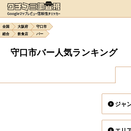
全国
大阪府
守口市
総合
飲食店
バー
守口市バー人気ランキング
ジャ
エリ