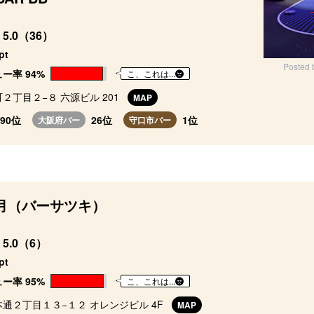
5.0（36）
pt
Posted 
ー率 94%
こ、これは...
２丁目２−８ 六源ビル 201
MAP
190位
26位
1位
大阪府バー
守口市バー
月（バーサツキ）
5.0（6）
pt
ー率 95%
こ、これは...
通２丁目１３−１２ オレンジビル 4F
MAP