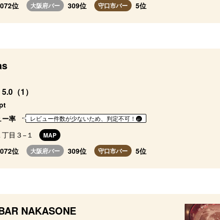
2072位
309位
5位
大阪府バー
守口市バー
as
5.0（1）
pt
ュー率
レビュー件数が少ないため、判定不可！
１丁目３−１
MAP
2072位
309位
5位
大阪府バー
守口市バー
 BAR NAKASONE