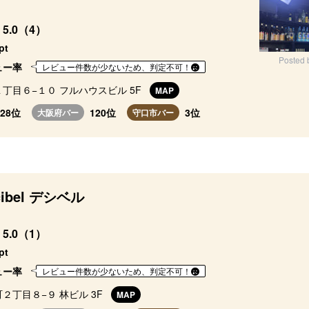
5.0（4）
pt
Posted 
ュー率
レビュー件数が少ないため、判定不可！
丁目６−１０ フルハウスビル 5F
MAP
828位
120位
3位
大阪府バー
守口市バー
cibel デシベル
5.0（1）
pt
ュー率
レビュー件数が少ないため、判定不可！
２丁目８−９ 林ビル 3F
MAP