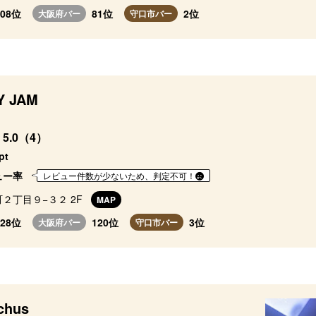
608位
81位
2位
大阪府バー
守口市バー
Y JAM
5.0（4）
pt
ュー率
レビュー件数が少ないため、判定不可！
２丁目９−３２ 2F
MAP
828位
120位
3位
大阪府バー
守口市バー
chus