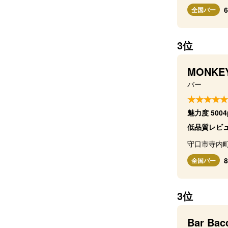
全国バー
3位
MONKE
バー
魅力度 5004
低品質レビ
守口市寺内町
全国バー
3位
Bar Bac