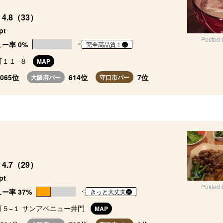
4.8（33）
pt
Posted 
ー率 0%
完全高品質！
町１１−８
MAP
4065位
614位
7位
大阪府バー
守口市バー
4.7（29）
pt
Posted 
ー率 37%
きっと大丈夫
町５−１ サンアベニュー井門
MAP