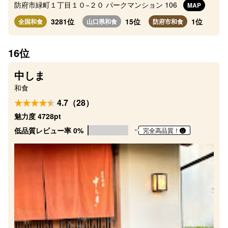
防府市緑町１丁目１０−２０ パークマンション 106
MAP
3281位
15位
1位
全国和食
山口県和食
防府市和食
16位
中しま
和食
4.7（28）
魅力度 4728pt
低品質レビュー率 0%
完全高品質！