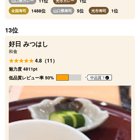
11位
1位
山口県カレー
光市カレー
1488位
5位
1位
全国寿司
山口県寿司
光市寿司
13位
好日 みつはし
和食
4.8（11）
魅力度 4811pt
低品質レビュー率 50%
中品質？