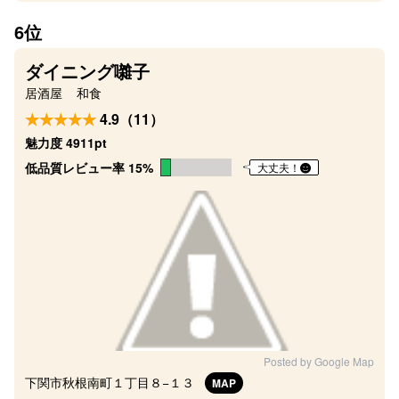
6位
ダイニング囃子
居酒屋
和食
4.9（11）
魅力度 4911pt
低品質レビュー率 15%
大丈夫！
Posted by Google Map
下関市秋根南町１丁目８−１３
MAP