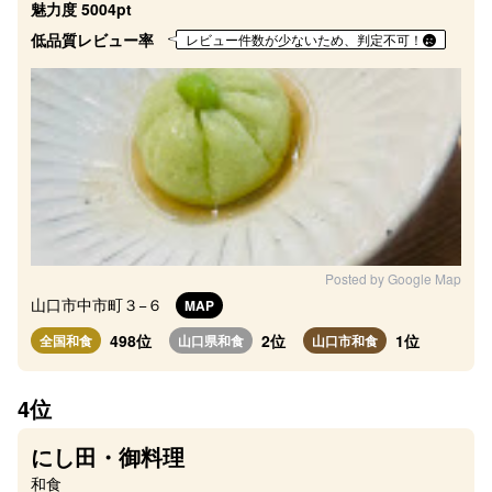
魅力度 5004pt
低品質レビュー率
レビュー件数が少ないため、判定不可！
Posted by Google Map
山口市中市町３−６
MAP
498位
2位
1位
全国和食
山口県和食
山口市和食
4位
にし田・御料理
和食