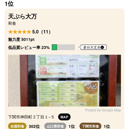
1位
天ぷら大万
和食
5.0（11）
魅力度 5011pt
低品質レビュー率 23%
多分大丈夫
Posted by Google Map
下関市神田町２丁目１−５
MAP
302位
1位
1位
全国和食
山口県和食
下関市和食