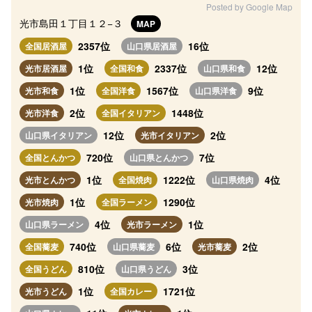
Posted by Google Map
光市島田１丁目１２−３
MAP
2357位
16位
全国居酒屋
山口県居酒屋
1位
2337位
12位
光市居酒屋
全国和食
山口県和食
1位
1567位
9位
光市和食
全国洋食
山口県洋食
2位
1448位
光市洋食
全国イタリアン
12位
2位
山口県イタリアン
光市イタリアン
720位
7位
全国とんかつ
山口県とんかつ
1位
1222位
4位
光市とんかつ
全国焼肉
山口県焼肉
1位
1290位
光市焼肉
全国ラーメン
4位
1位
山口県ラーメン
光市ラーメン
740位
6位
2位
全国蕎麦
山口県蕎麦
光市蕎麦
810位
3位
全国うどん
山口県うどん
1位
1721位
光市うどん
全国カレー