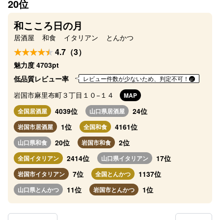
20位
和こころ日の月
居酒屋
和食
イタリアン
とんかつ
4.7（3）
魅力度 4703pt
低品質レビュー率
レビュー件数が少ないため、判定不可！
岩国市麻里布町３丁目１０−１４
MAP
4039位
24位
全国居酒屋
山口県居酒屋
1位
4161位
岩国市居酒屋
全国和食
20位
2位
山口県和食
岩国市和食
2414位
17位
全国イタリアン
山口県イタリアン
7位
1137位
岩国市イタリアン
全国とんかつ
11位
1位
山口県とんかつ
岩国市とんかつ