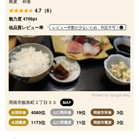
蕎麦
和食
4.7（6）
魅力度 4706pt
低品質レビュー率
レビュー件数が少ないため、判定不可！
Posted by Google Map
周南市飯島町２丁目３３
MAP
4080位
19位
3位
全国和食
山口県和食
周南市和食
1173位
11位
3位
全国蕎麦
山口県蕎麦
周南市蕎麦