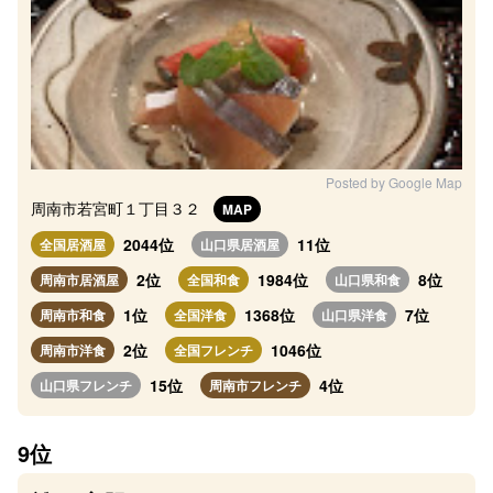
Posted by Google Map
周南市若宮町１丁目３２
MAP
2044位
11位
全国居酒屋
山口県居酒屋
2位
1984位
8位
周南市居酒屋
全国和食
山口県和食
1位
1368位
7位
周南市和食
全国洋食
山口県洋食
2位
1046位
周南市洋食
全国フレンチ
15位
4位
山口県フレンチ
周南市フレンチ
9位