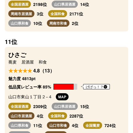
2198位
14位
全国居酒屋
山口県居酒屋
3位
2171位
周南市居酒屋
全国和食
10位
2位
山口県和食
周南市和食
11位
ひさご
蕎麦
居酒屋
和食
4.8（13）
魅力度 4813pt
低品質レビュー率 85%
げげっ！？
山口市東山１丁目２−４
MAP
2309位
15位
全国居酒屋
山口県居酒屋
4位
2287位
山口市居酒屋
全国和食
11位
4位
724位
山口県和食
山口市和食
全国蕎麦