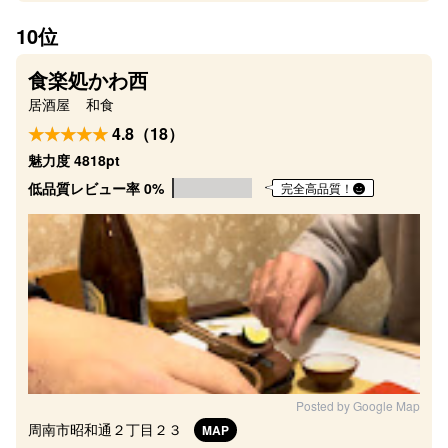
10位
食楽処かわ西
居酒屋
和食
4.8（18）
魅力度 4818pt
低品質レビュー率 0%
完全高品質！
Posted by Google Map
周南市昭和通２丁目２３
MAP