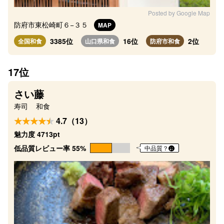
Posted by Google Map
防府市東松崎町６−３５
MAP
3385位
16位
2位
全国和食
山口県和食
防府市和食
17位
さい藤
寿司
和食
4.7（13）
魅力度 4713pt
低品質レビュー率 55%
中品質？