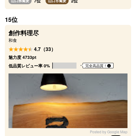
7位
2位
山口県蕎麦
山口市蕎麦
15位
創作料理尽
和食
4.7（33）
魅力度 4733pt
低品質レビュー率 0%
完全高品質！
Posted by Google Map