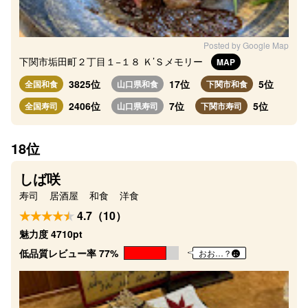
Posted by Google Map
下関市垢田町２丁目１−１８ Ｋ’Ｓメモリー
MAP
3825位
17位
5位
全国和食
山口県和食
下関市和食
2406位
7位
5位
全国寿司
山口県寿司
下関市寿司
18位
しば咲
寿司
居酒屋
和食
洋食
4.7（10）
魅力度 4710pt
低品質レビュー率 77%
おお…？