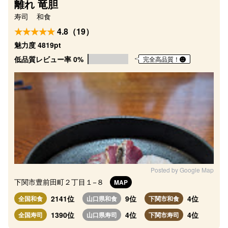
離れ 竜胆
寿司
和食
4.8（19）
魅力度 4819pt
低品質レビュー率 0%
完全高品質！
Posted by Google Map
下関市豊前田町２丁目１−８
MAP
2141位
9位
4位
全国和食
山口県和食
下関市和食
1390位
4位
4位
全国寿司
山口県寿司
下関市寿司