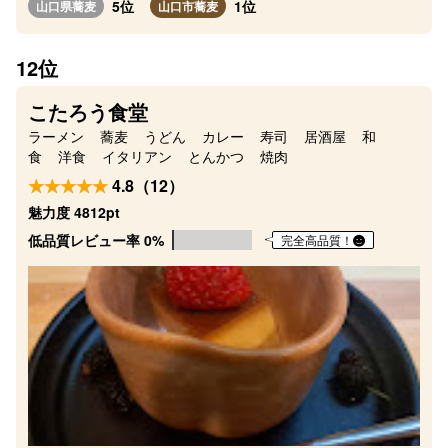
5位
1位
山口県蕎麦
山口市蕎麦
12位
こたろう食堂
ラーメン
蕎麦
うどん
カレー
寿司
居酒屋
和
食
洋食
イタリアン
とんかつ
焼肉
4.8（12）
魅力度 4812pt
低品質レビュー率 0%
完全高品質！