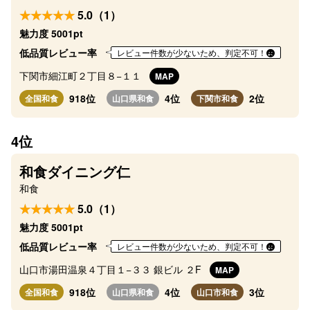
5.0（1）
魅力度 5001pt
低品質レビュー率
レビュー件数が少ないため、判定不可！
下関市細江町２丁目８−１１
MAP
918位
4位
2位
全国和食
山口県和食
下関市和食
4位
和食ダイニング仁
和食
5.0（1）
魅力度 5001pt
低品質レビュー率
レビュー件数が少ないため、判定不可！
山口市湯田温泉４丁目１−３３ 銀ビル ２F
MAP
918位
4位
3位
全国和食
山口県和食
山口市和食