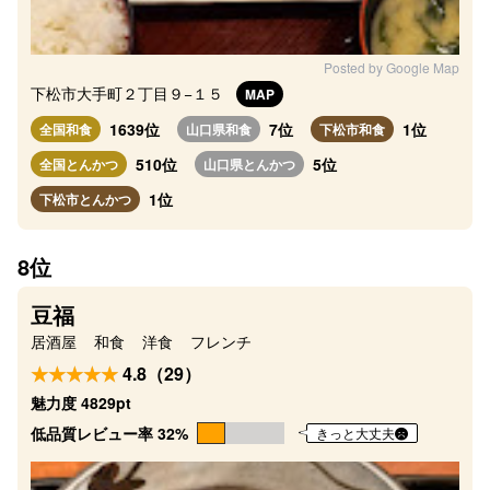
Posted by Google Map
下松市大手町２丁目９−１５
MAP
1639位
7位
1位
全国和食
山口県和食
下松市和食
510位
5位
全国とんかつ
山口県とんかつ
1位
下松市とんかつ
8位
豆福
居酒屋
和食
洋食
フレンチ
4.8（29）
魅力度 4829pt
低品質レビュー率 32%
きっと大丈夫