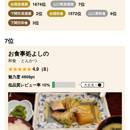
1674位
7位
全国居酒屋
山口県居酒屋
2位
1572位
6位
下関市居酒屋
全国和食
山口県和食
3位
下関市和食
7位
お食事処よしの
和食
とんかつ
4.9（8）
魅力度 4908pt
低品質レビュー率 10%
大丈夫！