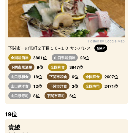
Posted by Google Map
下関市一の宮町２丁目１６−１０ サンパレス
MAP
3801位
23位
全国居酒屋
山口県居酒屋
9位
3947位
下関市居酒屋
全国和食
18位
6位
2607位
山口県和食
下関市和食
全国洋食
12位
3位
2471位
山口県洋食
下関市洋食
全国寿司
8位
6位
山口県寿司
下関市寿司
19位
貴綾