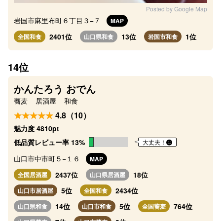
Posted by Google Map
岩国市麻里布町６丁目３−７
MAP
2401位
13位
1位
全国和食
山口県和食
岩国市和食
14位
かんたろう おでん
蕎麦
居酒屋
和食
4.8（10）
魅力度 4810pt
低品質レビュー率 13%
大丈夫！
山口市中市町５−１６
MAP
2437位
18位
全国居酒屋
山口県居酒屋
5位
2434位
山口市居酒屋
全国和食
14位
5位
764位
山口県和食
山口市和食
全国蕎麦