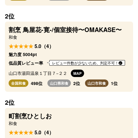
2位
割烹 鳥屋花-寛-/個室接待〜OMAKASE〜
和食
5.0（4）
魅力度 5004pt
低品質レビュー率
レビュー件数が少ないため、判定不可！
山口市湯田温泉１丁目７−２２
MAP
498位
2位
1位
全国和食
山口県和食
山口市和食
2位
町割烹ひとしお
和食
5.0（4）