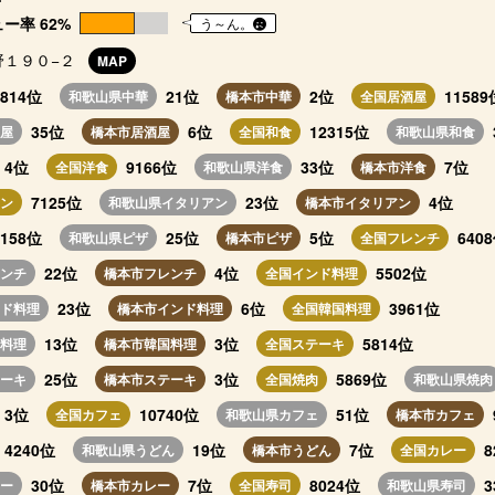
ー率 62%
う～ん。
野１９０−２
MAP
3814位
21位
2位
11589
和歌山県中華
橋本市中華
全国居酒屋
35位
6位
12315位
屋
橋本市居酒屋
全国和食
和歌山県和食
4位
9166位
33位
7位
全国洋食
和歌山県洋食
橋本市洋食
7125位
23位
4位
ン
和歌山県イタリアン
橋本市イタリアン
6158位
25位
5位
640
和歌山県ピザ
橋本市ピザ
全国フレンチ
22位
4位
5502位
ンチ
橋本市フレンチ
全国インド料理
23位
6位
3961位
ド料理
橋本市インド料理
全国韓国料理
13位
3位
5814位
料理
橋本市韓国料理
全国ステーキ
25位
3位
5869位
ーキ
橋本市ステーキ
全国焼肉
和歌山県焼肉
3位
10740位
51位
全国カフェ
和歌山県カフェ
橋本市カフェ
4240位
19位
7位
8
和歌山県うどん
橋本市うどん
全国カレー
30位
7位
8024位
3
ー
橋本市カレー
全国寿司
和歌山県寿司