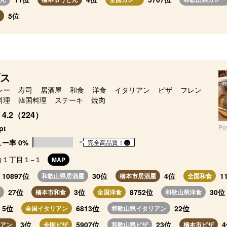
5位
ス
レー
寿司
居酒屋
和食
洋食
イタリアン
ピザ
フレン
料理
韓国料理
ステーキ
焼肉
4.2（224）
Po
pt
ー率 0%
完全高品質！
台１丁目１−１
MAP
10897位
30位
4位
1
和歌山県居酒屋
橋本市居酒屋
全国和食
27位
3位
8752位
30位
橋本市和食
全国洋食
和歌山県洋食
5位
6813位
22位
全国イタリアン
和歌山県イタリアン
3位
5907位
23位
アン
全国ピザ
和歌山県ピザ
橋本市ピザ