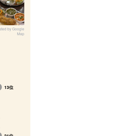
sted by Google
Map
13位
21位