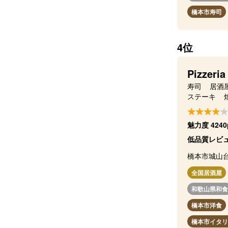
橋本市寿司
4位
Pizzeri
寿司
居酒
ステーキ
魅力度 4240
低品質レビュ
橋本市城山
全国居酒屋
和歌山県和食
橋本市洋食
橋本市イタリ