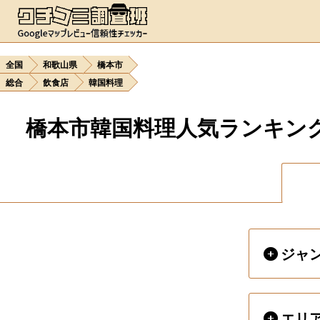
全国
和歌山県
橋本市
総合
飲食店
韓国料理
橋本市韓国料理人気ランキン
ジャ
エリ