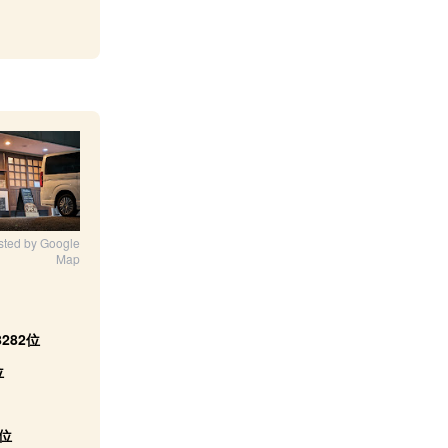
sted by Google
Map
8282位
位
9位