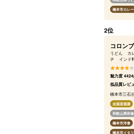
橋本市カレー
2位
コロンブ
うどん
カ
チ
インド
魅力度 4424
低品質レビュ
橋本市三石
全国居酒屋
和歌山県和食
橋本市洋食
橋本市イタリ