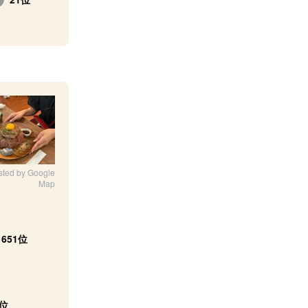
sted by Google
Map
1651位
4位