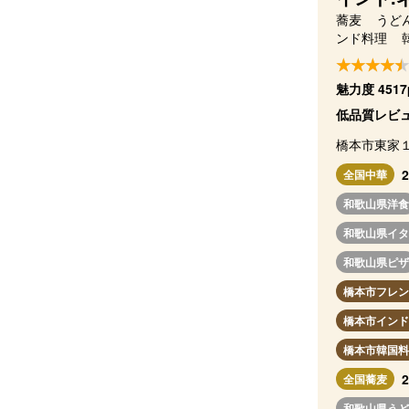
蕎麦
うど
ンド料理
魅力度 4517
低品質レビュ
橋本市東家
全国中華
和歌山県洋食
和歌山県イタ
和歌山県ピザ
橋本市フレン
橋本市インド
橋本市韓国料
全国蕎麦
和歌山県うど