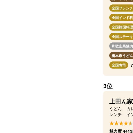
全国フレンチ
全国インド料
全国韓国料理
全国ステーキ
和歌山県焼肉
橋本市うどん
全国寿司
3位
上田ん家
うどん
カ
レンチ
イ
魅力度 4413