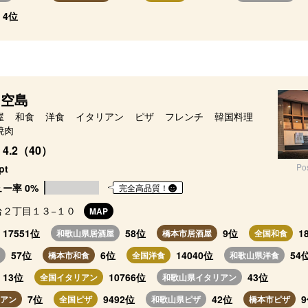
4位
a 空島
屋
和食
洋食
イタリアン
ピザ
フレンチ
韓国料理
焼肉
4.2（40）
Po
pt
ー率 0%
完全高品質！
台２丁目１３−１０
MAP
17551位
58位
9位
1
和歌山県居酒屋
橋本市居酒屋
全国和食
57位
6位
14040位
54
橋本市和食
全国洋食
和歌山県洋食
13位
10766位
43位
全国イタリアン
和歌山県イタリアン
7位
9492位
42位
アン
全国ピザ
和歌山県ピザ
橋本市ピザ