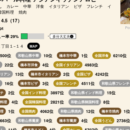
ん
カレー
中華
洋食
イタリアン
ピザ
フレンチ
イ
韓国料理
焼肉
4.5（17）
Po
pt
ー率 29%
多分大丈夫
１丁目１−１４
MAP
2500位
10位
1位
6210位
和歌山県中華
橋本市中華
全国洋食
22位
4位
4983位
橋本市洋食
全国イタリアン
13位
2位
4242位
リアン
橋本市イタリアン
全国ピザ
16位
3位
4511位
橋本市ピザ
全国フレンチ
和歌山県フレンチ
2位
3897位
15位
チ
全国インド料理
和歌山県インド料理
4位
2821位
8位
料理
全国韓国料理
和歌山県韓国料理
1位
4062位
12位
1位
理
全国焼肉
和歌山県焼肉
橋本市焼肉
2663位
14位
4位
2736位
和歌山県蕎麦
橋本市蕎麦
全国うどん
11位
4位
5707位
ん
橋本市うどん
全国カレー
和歌山県カレー