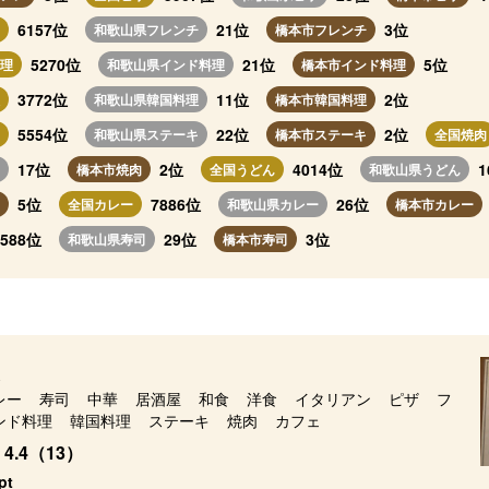
6157位
21位
3位
和歌山県フレンチ
橋本市フレンチ
5270位
21位
5位
理
和歌山県インド料理
橋本市インド料理
3772位
11位
2位
和歌山県韓国料理
橋本市韓国料理
5554位
22位
2位
和歌山県ステーキ
橋本市ステーキ
全国焼肉
17位
2位
4014位
1
橋本市焼肉
全国うどん
和歌山県うどん
5位
7886位
26位
全国カレー
和歌山県カレー
橋本市カレー
7588位
29位
3位
和歌山県寿司
橋本市寿司
レー
寿司
中華
居酒屋
和食
洋食
イタリアン
ピザ
フ
ンド料理
韓国料理
ステーキ
焼肉
カフェ
4.4（13）
pt