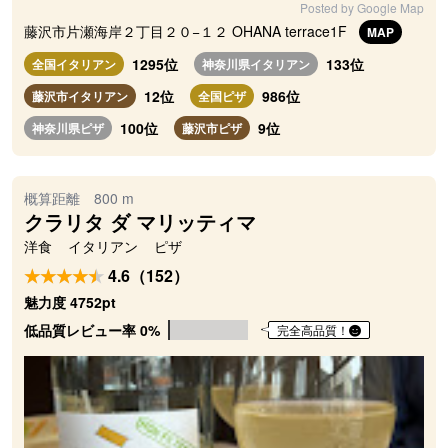
Posted by Google Map
藤沢市片瀬海岸２丁目２０−１２ OHANA terrace1F
MAP
1295位
133位
全国イタリアン
神奈川県イタリアン
12位
986位
藤沢市イタリアン
全国ピザ
100位
9位
神奈川県ピザ
藤沢市ピザ
概算距離 800 m
クラリタ ダ マリッティマ
洋食
イタリアン
ピザ
4.6（152）
魅力度 4752pt
低品質レビュー率 0%
完全高品質！