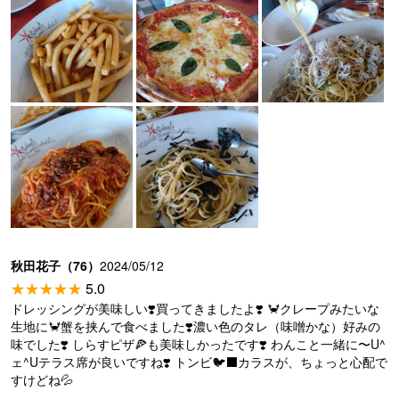
秋田花子（76）
2024/05/12
5.0
ドレッシングが美味しい❣️買ってきましたよ❣️ 🦀クレープみたいな
生地に🦀蟹を挟んで食べました❣️濃い色のタレ（味噌かな）好みの
味でした❣️ しらすピザ🍕も美味しかったです❣️ わんこと一緒に〜U^
ェ^Uテラス席が良いですね❣️ トンビ🐦‍⬛カラスが、ちょっと心配で
すけどね💦