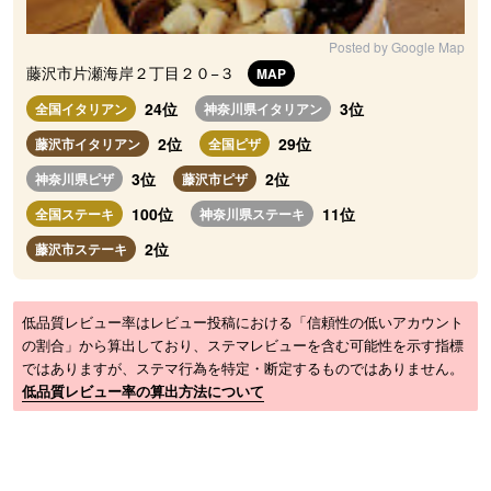
Posted by Google Map
藤沢市片瀬海岸２丁目２０−３
MAP
24位
3位
全国イタリアン
神奈川県イタリアン
2位
29位
藤沢市イタリアン
全国ピザ
3位
2位
神奈川県ピザ
藤沢市ピザ
100位
11位
全国ステーキ
神奈川県ステーキ
2位
藤沢市ステーキ
低品質レビュー率はレビュー投稿における「信頼性の低いアカウント
の割合」から算出しており、ステマレビューを含む可能性を示す指標
ではありますが、ステマ行為を特定・断定するものではありません。
低品質レビュー率の算出方法について