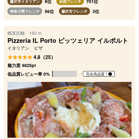
9位
701位
藤沢市イタリアン
全国フレンチ
56位
3位
神奈川県フレンチ
藤沢市フレンチ
概算距離 160 m
Pizzeria IL Porto ピッツェリア イルポルト
イタリアン
ピザ
4.8（25）
魅力度 4825pt
低品質レビュー率 0%
完全高品質！