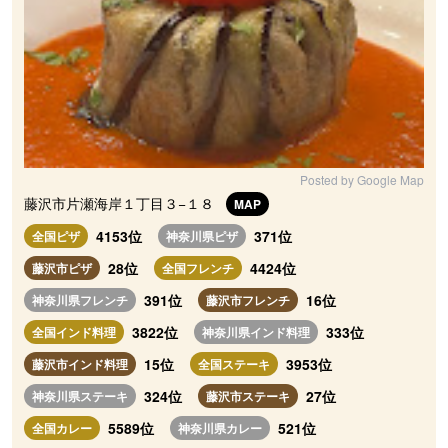
Posted by Google Map
藤沢市片瀬海岸１丁目３−１８
MAP
4153位
371位
全国ピザ
神奈川県ピザ
28位
4424位
藤沢市ピザ
全国フレンチ
391位
16位
神奈川県フレンチ
藤沢市フレンチ
3822位
333位
全国インド料理
神奈川県インド料理
15位
3953位
藤沢市インド料理
全国ステーキ
324位
27位
神奈川県ステーキ
藤沢市ステーキ
5589位
521位
全国カレー
神奈川県カレー