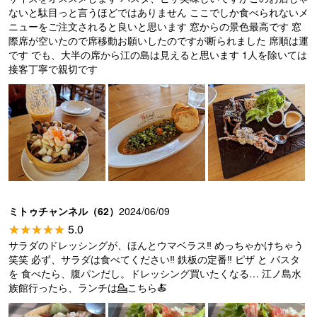
ないと駄目っと言うほどではありません ここでしか食べられないメ
ニューをご注文されると良いと思います 窓からの景色最高です 窓
際席が空いたので席移動お願いしたのですが断られました 席順は運
です でも、大半の席から江の島は見えると思います 1人を除いては
接客丁寧で親切です
ミトゥチャンネル（62）
2024/06/09
5.0
サラダのドレッシングが、ほんとウマベラス‼️ めっちゃかけちゃう
笑笑 必ず、サラダは食べてください‼️ 鉄板の定番‼️ ピザ と パスタ
を 食べたら、腹パンだし。ドレッシング買いたくなる… 江ノ島水
族館行ったら、ランチは💁こちら🍝