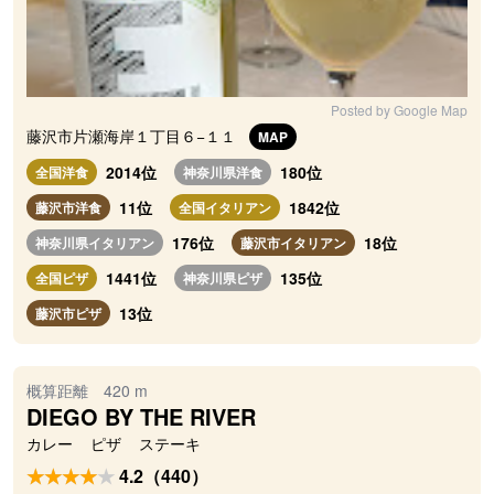
Posted by Google Map
藤沢市片瀬海岸１丁目６−１１
MAP
2014位
180位
全国洋食
神奈川県洋食
11位
1842位
藤沢市洋食
全国イタリアン
176位
18位
神奈川県イタリアン
藤沢市イタリアン
1441位
135位
全国ピザ
神奈川県ピザ
13位
藤沢市ピザ
概算距離 420 m
DIEGO BY THE RIVER
カレー
ピザ
ステーキ
4.2（440）