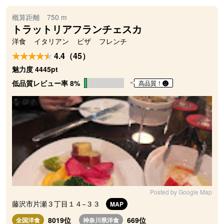
概算距離 750 m
トラットリアフランチェスカ
洋食
イタリアン
ピザ
フレンチ
4.4（45）
魅力度 4445pt
低品質レビュー率 8%
高品質！
Posted by Google Map
藤沢市片瀬３丁目１４−３３
MAP
8019位
669位
全国洋食
神奈川県洋食