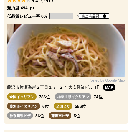
魅力度 4941pt
低品質レビュー率 0%
完全高品質！
Posted by Google Map
藤沢市片瀬海岸２丁目１７−２７ 大安興業ビル 1F
MAP
786位
74位
全国イタリアン
神奈川県イタリアン
6位
586位
藤沢市イタリアン
全国ピザ
56位
5位
神奈川県ピザ
藤沢市ピザ