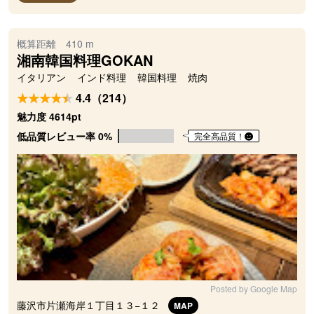
概算距離 410 m
湘南韓国料理GOKAN
イタリアン
インド料理
韓国料理
焼肉
4.4（214）
魅力度 4614pt
低品質レビュー率 0%
完全高品質！
Posted by Google Map
藤沢市片瀬海岸１丁目１３−１２
MAP