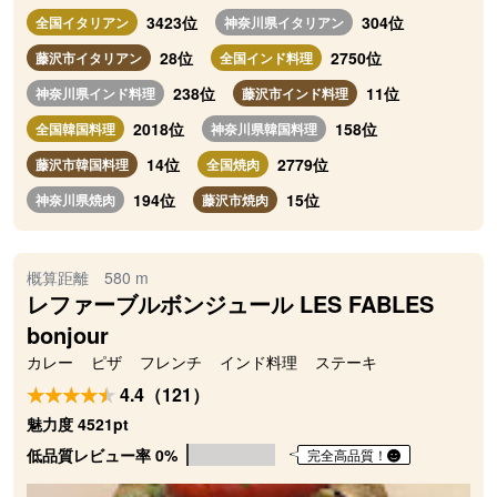
3423位
304位
全国イタリアン
神奈川県イタリアン
28位
2750位
藤沢市イタリアン
全国インド料理
238位
11位
神奈川県インド料理
藤沢市インド料理
2018位
158位
全国韓国料理
神奈川県韓国料理
14位
2779位
藤沢市韓国料理
全国焼肉
194位
15位
神奈川県焼肉
藤沢市焼肉
概算距離 580 m
レファーブルボンジュール LES FABLES
bonjour
カレー
ピザ
フレンチ
インド料理
ステーキ
4.4（121）
魅力度 4521pt
低品質レビュー率 0%
完全高品質！