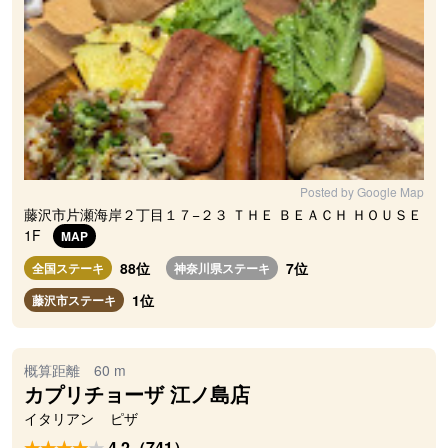
Posted by Google Map
藤沢市片瀬海岸２丁目１７−２３ ＴＨＥ ＢＥＡＣＨ ＨＯＵＳＥ
1F
MAP
88位
7位
全国ステーキ
神奈川県ステーキ
1位
藤沢市ステーキ
概算距離 60 m
カプリチョーザ 江ノ島店
イタリアン
ピザ
4.2（741）