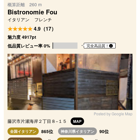
概算距離 260 m
Bistronomie Fou
イタリアン
フレンチ
4.9（17）
魅力度 4917pt
低品質レビュー率 0%
完全高品質！
Posted by Google Map
藤沢市片瀬海岸２丁目８−１５
MAP
865位
90位
全国イタリアン
神奈川県イタリアン