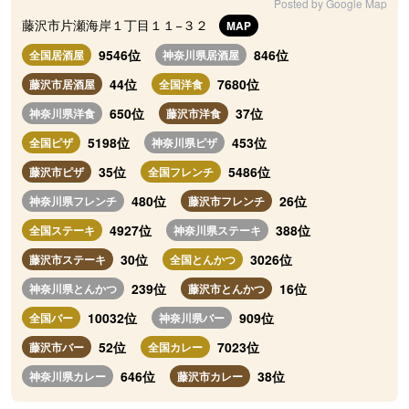
Posted by Google Map
藤沢市片瀬海岸１丁目１１−３２
MAP
9546位
846位
全国居酒屋
神奈川県居酒屋
44位
7680位
藤沢市居酒屋
全国洋食
650位
37位
神奈川県洋食
藤沢市洋食
5198位
453位
全国ピザ
神奈川県ピザ
35位
5486位
藤沢市ピザ
全国フレンチ
480位
26位
神奈川県フレンチ
藤沢市フレンチ
4927位
388位
全国ステーキ
神奈川県ステーキ
30位
3026位
藤沢市ステーキ
全国とんかつ
239位
16位
神奈川県とんかつ
藤沢市とんかつ
10032位
909位
全国バー
神奈川県バー
52位
7023位
藤沢市バー
全国カレー
646位
38位
神奈川県カレー
藤沢市カレー