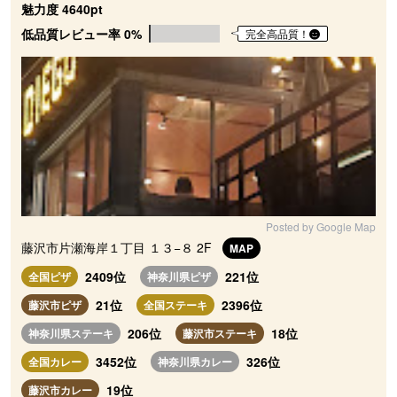
魅力度 4640pt
低品質レビュー率 0%
完全高品質！
Posted by Google Map
藤沢市片瀬海岸１丁目 １３−８ 2F
MAP
2409位
221位
全国ピザ
神奈川県ピザ
21位
2396位
藤沢市ピザ
全国ステーキ
206位
18位
神奈川県ステーキ
藤沢市ステーキ
3452位
326位
全国カレー
神奈川県カレー
19位
藤沢市カレー