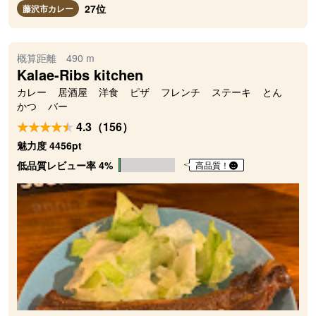
27位
藤沢市カレー
概算距離 490 m
Kalae-Ribs kitchen
カレー
居酒屋
洋食
ピザ
フレンチ
ステーキ
とん
かつ
バー
4.3（156）
魅力度 4456pt
低品質レビュー率 4%
高品質！